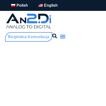
Polish
English
Bezpłatna Konsultacja
ZOSTAŃ DYSTRYBUTOREM